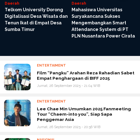
Daerah
Daerah
Telkom University Dorong
Mahasiswa Universitas
g
Digitalisasi Desa Wisata dan
Suryakancana Sukses
l
Tenun Ikat di Empat Desa
Mengembangkan Smart
Sumba Timur
Attendance System di PT
PLN Nusantara Power Cirata
ENTERTAIMENT
Film “Pangku” Arahan Reza Rahadian Sabet
Empat Penghargaan di BIFF 2025
Jumat, 26 September 2025 - 21:04 WIB
ENTERTAIMENT
Lee Chae Min Umumkan 2025 Fanmeeting
Tour “Chaem-into you”, Siap Sapa
Penggemar Asia
Jumat, 26 September 2025 - 20:56 WIB
NASIONAL