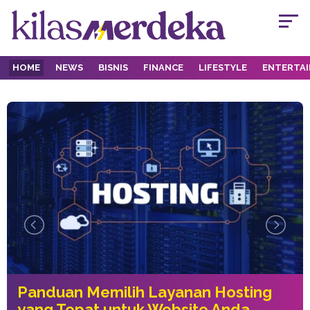
HOME
NEWS
BISNIS
FINANCE
LIFESTYLE
ENTERTA
Panduan Memilih Layanan Hosting
yang Tepat untuk Website Anda