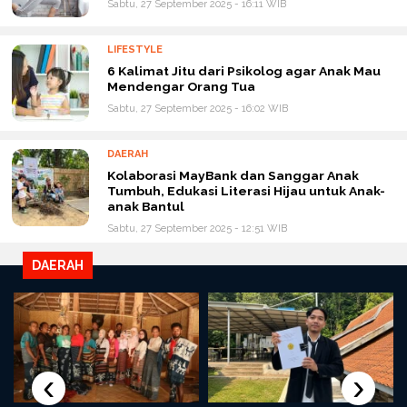
Sabtu, 27 September 2025 - 16:11 WIB
LIFESTYLE
6 Kalimat Jitu dari Psikolog agar Anak Mau
Mendengar Orang Tua
Sabtu, 27 September 2025 - 16:02 WIB
DAERAH
Kolaborasi MayBank dan Sanggar Anak
Tumbuh, Edukasi Literasi Hijau untuk Anak-
anak Bantul
Sabtu, 27 September 2025 - 12:51 WIB
DAERAH
‹
›