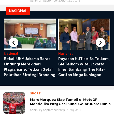
Senin, 29 September 2025 - 14:21 WIB
NASIONAL
‹
›
Nasional
Nasional
Bekali UKM Jakarta Barat
Rayakan HUT ke-61 Telkom,
Lindungi Merek dari
GM Telkom Witel Jakarta
Plagiarisme, Telkom Gelar
Inner Sambangi The Ritz-
Pelatihan Strategi Branding
Carlton Mega Kuningan
SPORT
Marc Marquez Siap Tampil di MotoGP
Mandalika 2025 Usai Kunci Gelar Juara Dunia
Senin, 29 September 2025 - 14:09 WIB