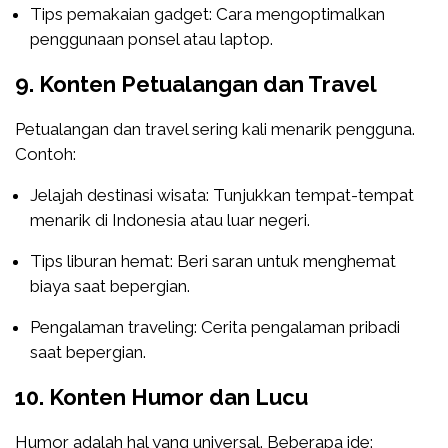
Tips pemakaian gadget: Cara mengoptimalkan
penggunaan ponsel atau laptop.
9. Konten Petualangan dan Travel
Petualangan dan travel sering kali menarik pengguna.
Contoh:
Jelajah destinasi wisata: Tunjukkan tempat-tempat
menarik di Indonesia atau luar negeri.
Tips liburan hemat: Beri saran untuk menghemat
biaya saat bepergian.
Pengalaman traveling: Cerita pengalaman pribadi
saat bepergian.
10. Konten Humor dan Lucu
Humor adalah hal yang universal. Beberapa ide: