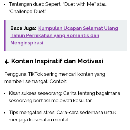
Tantangan duet: Seperti “Duet with Me” atau
“Challenge Duet”.
Baca Juga:
Kumpulan Ucapan Selamat Ulang
Tahun Pernikahan yang Romantis dan
Menginspirasi
4. Konten Inspiratif dan Motivasi
Pengguna TikTok sering mencari konten yang
memberi semangat. Contoh:
Kisah sukses seseorang: Cerita tentang bagaimana
seseorang berhasil melewati kesulitan.
Tips mengatasi stres: Cara-cara sederhana untuk
menjaga kesehatan mental.