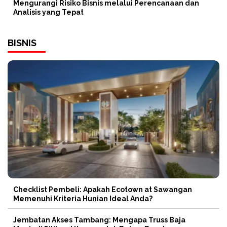
Mengurangi Risiko Bisnis melalui Perencanaan dan
Analisis yang Tepat
BISNIS
Checklist Pembeli: Apakah Ecotown at Sawangan
Memenuhi Kriteria Hunian Ideal Anda?
Jembatan Akses Tambang: Mengapa Truss Baja