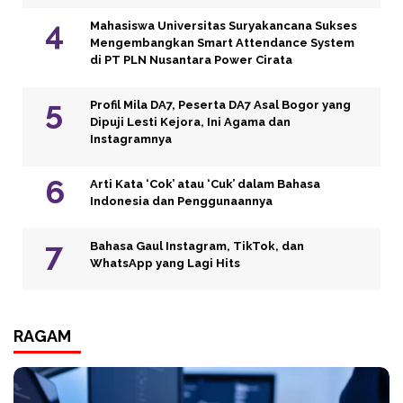
Mahasiswa Universitas Suryakancana Sukses
Mengembangkan Smart Attendance System
di PT PLN Nusantara Power Cirata
Profil Mila DA7, Peserta DA7 Asal Bogor yang
Dipuji Lesti Kejora, Ini Agama dan
Instagramnya
Arti Kata ‘Cok’ atau ‘Cuk’ dalam Bahasa
Indonesia dan Penggunaannya
Bahasa Gaul Instagram, TikTok, dan
WhatsApp yang Lagi Hits
RAGAM