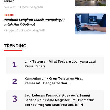
Anda?
Selasa, 28 Jul 2026 - 10:25 WIB
Ragam
Panduan Lengkap Teknik Prompting AI
untuk Hasil Optimal
Minggu, 26 Jul 2026 - 16:25 WIB
TRENDING
Link Telegram Viral Terbaru 2025 yang Lagi
Ramai Dicari
Kumpulan Link Grup Telegram Viral
Pemersatu Bangsa Terbaru
Jadi Lulusan Termuda, Aqsa Aufa Syauqi
Sadana Raih Gelar Magister Ilmu Biomedik
berkat Program Beasiswa DBR BRIN