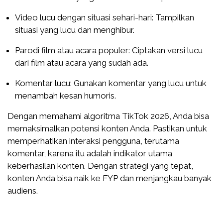
Video lucu dengan situasi sehari-hari: Tampilkan
situasi yang lucu dan menghibur.
Parodi film atau acara populer: Ciptakan versi lucu
dari film atau acara yang sudah ada.
Komentar lucu: Gunakan komentar yang lucu untuk
menambah kesan humoris.
Dengan memahami algoritma TikTok 2026, Anda bisa
memaksimalkan potensi konten Anda. Pastikan untuk
memperhatikan interaksi pengguna, terutama
komentar, karena itu adalah indikator utama
keberhasilan konten. Dengan strategi yang tepat,
konten Anda bisa naik ke FYP dan menjangkau banyak
audiens.