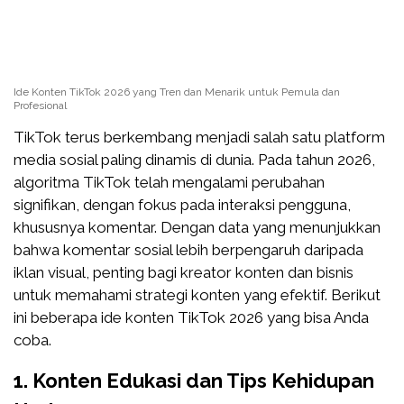
Ide Konten TikTok 2026 yang Tren dan Menarik untuk Pemula dan
Profesional
TikTok terus berkembang menjadi salah satu platform
media sosial paling dinamis di dunia. Pada tahun 2026,
algoritma TikTok telah mengalami perubahan
signifikan, dengan fokus pada interaksi pengguna,
khususnya komentar. Dengan data yang menunjukkan
bahwa komentar sosial lebih berpengaruh daripada
iklan visual, penting bagi kreator konten dan bisnis
untuk memahami strategi konten yang efektif. Berikut
ini beberapa ide konten TikTok 2026 yang bisa Anda
coba.
1. Konten Edukasi dan Tips Kehidupan