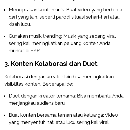
Menciptakan konten unik: Buat video yang berbeda
dari yang lain, seperti parodi situasi sehari-hari atau
kisah lucu.
Gunakan musik trending: Musik yang sedang viral
sering kali meningkatkan peluang konten Anda
muncul di FYP.
3. Konten Kolaborasi dan Duet
Kolaborasi dengan kreator lain bisa meningkatkan
visibilitas konten. Beberapa ide:
Duet dengan kreator ternama: Bisa membantu Anda
menjangkau audiens baru.
Buat konten bersama teman atau keluarga: Video
yang menyentuh hati atau lucu sering kali viral.