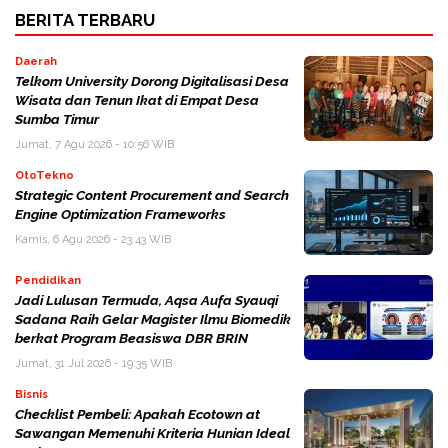
BERITA TERBARU
Daerah
Telkom University Dorong Digitalisasi Desa
Wisata dan Tenun Ikat di Empat Desa
Sumba Timur
Jumat, 7 Agu 2026 - 10:56 WIB
OtoTekno
Strategic Content Procurement and Search
Engine Optimization Frameworks
Kamis, 6 Agu 2026 - 23:43 WIB
Pendidikan
Jadi Lulusan Termuda, Aqsa Aufa Syauqi
Sadana Raih Gelar Magister Ilmu Biomedik
berkat Program Beasiswa DBR BRIN
Jumat, 31 Jul 2026 - 19:35 WIB
Bisnis
Checklist Pembeli: Apakah Ecotown at
Sawangan Memenuhi Kriteria Hunian Ideal