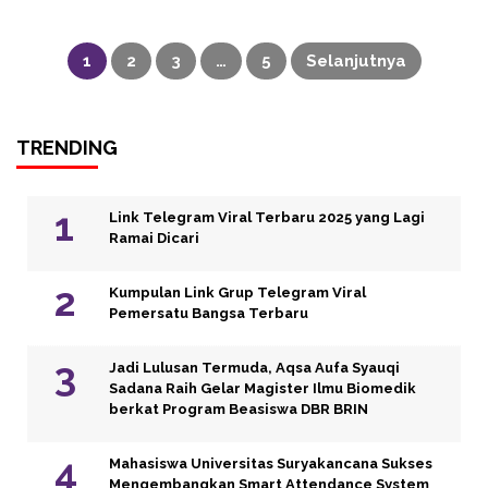
Paginasi
pos
1
2
3
…
5
Selanjutnya
TRENDING
Link Telegram Viral Terbaru 2025 yang Lagi
Ramai Dicari
Kumpulan Link Grup Telegram Viral
Pemersatu Bangsa Terbaru
Jadi Lulusan Termuda, Aqsa Aufa Syauqi
Sadana Raih Gelar Magister Ilmu Biomedik
berkat Program Beasiswa DBR BRIN
Mahasiswa Universitas Suryakancana Sukses
Mengembangkan Smart Attendance System