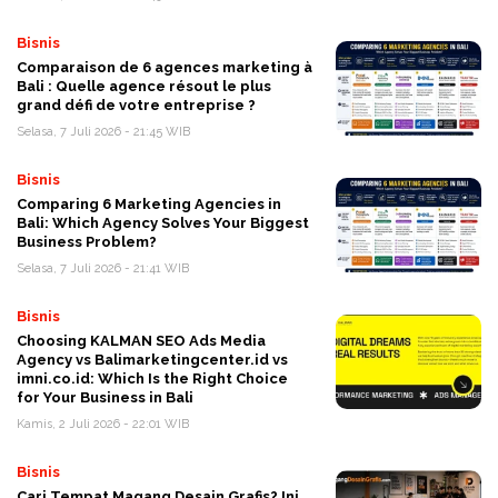
Bisnis
Comparaison de 6 agences marketing à
Bali : Quelle agence résout le plus
grand défi de votre entreprise ?
Selasa, 7 Juli 2026 - 21:45 WIB
Bisnis
Comparing 6 Marketing Agencies in
Bali: Which Agency Solves Your Biggest
Business Problem?
Selasa, 7 Juli 2026 - 21:41 WIB
Bisnis
Choosing KALMAN SEO Ads Media
Agency vs Balimarketingcenter.id vs
imni.co.id: Which Is the Right Choice
for Your Business in Bali
Kamis, 2 Juli 2026 - 22:01 WIB
Bisnis
Cari Tempat Magang Desain Grafis? Ini