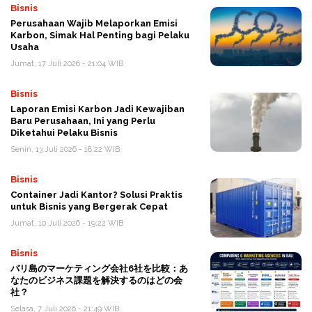
Bisnis
Perusahaan Wajib Melaporkan Emisi
Karbon, Simak Hal Penting bagi Pelaku
Usaha
Jumat, 17 Juli 2026 - 21:04 WIB
Bisnis
Laporan Emisi Karbon Jadi Kewajiban
Baru Perusahaan, Ini yang Perlu
Diketahui Pelaku Bisnis
Senin, 13 Juli 2026 - 18:22 WIB
Bisnis
Container Jadi Kantor? Solusi Praktis
untuk Bisnis yang Bergerak Cepat
Jumat, 10 Juli 2026 - 19:22 WIB
Bisnis
バリ島のマーケティング会社6社を比較：あ
なたのビジネス課題を解決するのはどの会
社？
Selasa, 7 Juli 2026 - 21:49 WIB