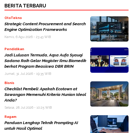
BERITA TERBARU
OtoTekno
Strategic Content Procurement and Search
Engine Optimization Frameworks
Kamis, 6 Agu 2026 - 23:43 WIB
Pendidikan
Jadi Lulusan Termuda, Aqsa Aufa Syauqi
Sadana Raih Gelar Magister Ilmu Biomedik
berkat Program Beasiswa DBR BRIN
Jumat, 31 Jul 2026 - 19:35 WIB
Bisnis
Checklist Pembeli: Apakah Ecotown at
Sawangan Memenuhi Kriteria Hunian Ideal
Anda?
Selasa, 28 Jul 2026 - 10:25 WIB
Ragam
Panduan Lengkap Teknik Prompting AI
untuk Hasil Optimal