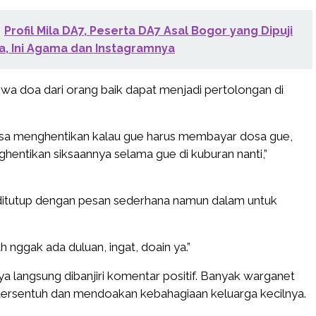
Profil Mila DA7, Peserta DA7 Asal Bogor yang Dipuji
ra, Ini Agama dan Instagramnya
wa doa dari orang baik dapat menjadi pertolongan di
bisa menghentikan kalau gue harus membayar dosa gue,
hentikan siksaannya selama gue di kuburan nanti,”
ditutup dengan pesan sederhana namun dalam untuk
h nggak ada duluan, ingat, doain ya.”
 langsung dibanjiri komentar positif. Banyak warganet
tersentuh dan mendoakan kebahagiaan keluarga kecilnya.