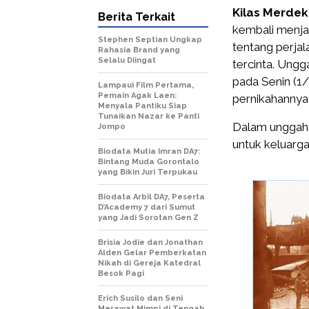
Kilas Merdek
Berita Terkait
kembali menja
Stephen Septian Ungkap
tentang perja
Rahasia Brand yang
Selalu Diingat
tercinta. Ungg
pada Senin (1
Lampaui Film Pertama,
Pemain Agak Laen:
pernikahannya 
Menyala Pantiku Siap
Tunaikan Nazar ke Panti
Dalam unggaha
Jompo
untuk keluarga
Biodata Mutia Imran DA7:
Bintang Muda Gorontalo
yang Bikin Juri Terpukau
Biodata Arbil DA7, Peserta
D’Academy 7 dari Sumut
yang Jadi Sorotan Gen Z
Brisia Jodie dan Jonathan
Alden Gelar Pemberkatan
Nikah di Gereja Katedral
Besok Pagi
Erich Susilo dan Seni
Merawat Mimpi di Tengah