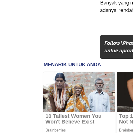
Banyak yang m
adanya, rendah
Follow Wha
untuk update