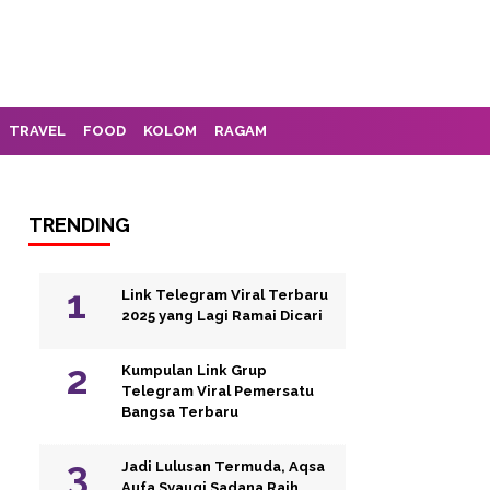
TRAVEL
FOOD
KOLOM
RAGAM
TRENDING
Link Telegram Viral Terbaru
2025 yang Lagi Ramai Dicari
Kumpulan Link Grup
Telegram Viral Pemersatu
Bangsa Terbaru
Jadi Lulusan Termuda, Aqsa
Aufa Syauqi Sadana Raih