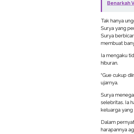
Benarkah V
Tak hanya ungg
Surya yang pe
Surya berbicar
membuat banya
Ia mengaku tid
hiburan.
“Gue cukup dii
ujarnya.
Surya menegask
selebritas. Ia
keluarga yang 
Dalam pernyat
harapannya ag