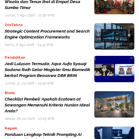
Wisata dan Tenun Ikat di Empat Desa
Sumba Timur
Jumat, 7 Agu 2026 - 10:56 WIB
OtoTekno
Strategic Content Procurement and Search
Engine Optimization Frameworks
Kamis, 6 Agu 2026 - 23:43 WIB
Pendidikan
Jadi Lulusan Termuda, Aqsa Aufa Syauqi
Sadana Raih Gelar Magister Ilmu Biomedik
berkat Program Beasiswa DBR BRIN
Jumat, 31 Jul 2026 - 19:35 WIB
Bisnis
Checklist Pembeli: Apakah Ecotown at
Sawangan Memenuhi Kriteria Hunian Ideal
Anda?
Selasa, 28 Jul 2026 - 10:25 WIB
Ragam
Panduan Lengkap Teknik Prompting AI