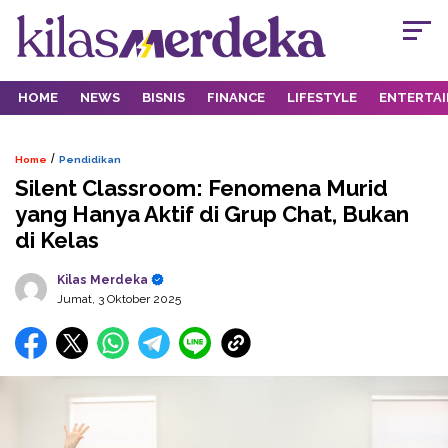
HOME
NEWS
BISNIS
FINANCE
LIFESTYLE
ENTERTA
/
Home
Pendidikan
Silent Classroom: Fenomena Murid
yang Hanya Aktif di Grup Chat, Bukan
di Kelas
Kilas Merdeka
Jumat, 3 Oktober 2025