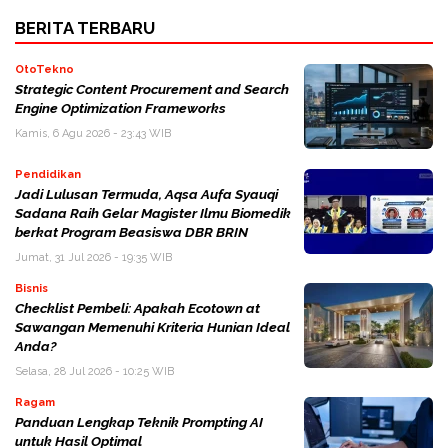
BERITA TERBARU
OtoTekno
Strategic Content Procurement and Search
Engine Optimization Frameworks
Kamis, 6 Agu 2026 - 23:43 WIB
Pendidikan
Jadi Lulusan Termuda, Aqsa Aufa Syauqi
Sadana Raih Gelar Magister Ilmu Biomedik
berkat Program Beasiswa DBR BRIN
Jumat, 31 Jul 2026 - 19:35 WIB
Bisnis
Checklist Pembeli: Apakah Ecotown at
Sawangan Memenuhi Kriteria Hunian Ideal
Anda?
Selasa, 28 Jul 2026 - 10:25 WIB
Ragam
Panduan Lengkap Teknik Prompting AI
untuk Hasil Optimal