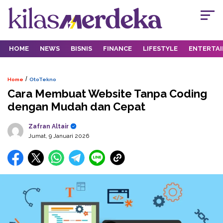
HOME
NEWS
BISNIS
FINANCE
LIFESTYLE
ENTERTA
/
Home
OtoTekno
Cara Membuat Website Tanpa Coding
dengan Mudah dan Cepat
Zafran Altair
Jumat, 9 Januari 2026