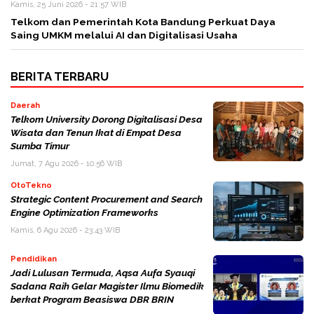
Kamis, 25 Juni 2026 - 21:57 WIB
Telkom dan Pemerintah Kota Bandung Perkuat Daya
Saing UMKM melalui AI dan Digitalisasi Usaha
BERITA TERBARU
Daerah
Telkom University Dorong Digitalisasi Desa
Wisata dan Tenun Ikat di Empat Desa
Sumba Timur
Jumat, 7 Agu 2026 - 10:56 WIB
OtoTekno
Strategic Content Procurement and Search
Engine Optimization Frameworks
Kamis, 6 Agu 2026 - 23:43 WIB
Pendidikan
Jadi Lulusan Termuda, Aqsa Aufa Syauqi
Sadana Raih Gelar Magister Ilmu Biomedik
berkat Program Beasiswa DBR BRIN