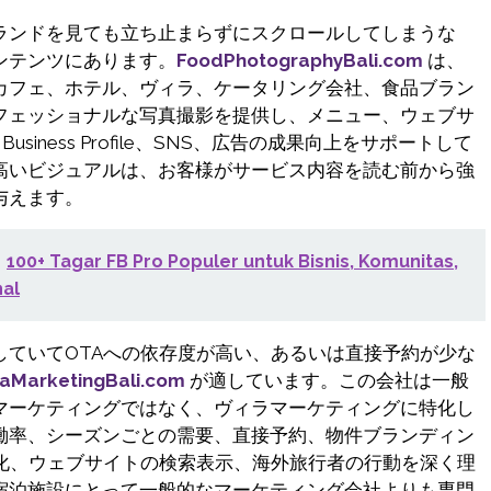
ランドを見ても立ち止まらずにスクロールしてしまうな
ンテンツにあります。
FoodPhotographyBali.com
は、
カフェ、ホテル、ヴィラ、ケータリング会社、食品ブラン
フェッショナルな写真撮影を提供し、メニュー、ウェブサ
 Business Profile、SNS、広告の成果向上をサポートして
高いビジュアルは、お客様がサービス内容を読む前から強
与えます。
100+ Tagar FB Pro Populer untuk Bisnis, Komunitas,
al
していてOTAへの依存度が高い、あるいは直接予約が少な
llaMarketingBali.com
が適しています。この会社は一般
マーケティングではなく、ヴィラマーケティングに特化し
働率、シーズンごとの需要、直接予約、物件ブランディン
適化、ウェブサイトの検索表示、海外旅行者の行動を深く理
宿泊施設にとって一般的なマーケティング会社よりも専門