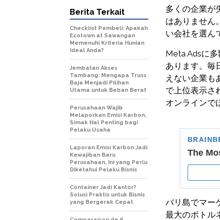
多くの企業が
Berita Terkait
はありません
Checklist Pembeli: Apakah
い会社を選ん
Ecotown at Sawangan
Memenuhi Kriteria Hunian
Ideal Anda?
Meta Ad
あります。毎日
Jembatan Akses
Tambang: Mengapa Truss
えない企業もあ
Baja Menjadi Pilihan
で上位表示さ
Utama untuk Beban Berat
オンラインで
Perusahaan Wajib
Melaporkan Emisi Karbon,
Simak Hal Penting bagi
Pelaku Usaha
Laporan Emisi Karbon Jadi
Kewajiban Baru
Perusahaan, Ini yang Perlu
Diketahui Pelaku Bisnis
Container Jadi Kantor?
Solusi Praktis untuk Bisnis
バリ島でマー
yang Bergerak Cepat
最大のボトル
Comparaison de 6