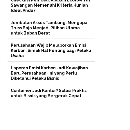
Checklist Pembeli: Apakah Ecotown at
Sawangan Memenuhi Kriteria Hunian
Ideal Anda?
Jembatan Akses Tambang: Mengapa
Truss Baja Menjadi Pilihan Utama
untuk Beban Berat
Perusahaan Wajib Melaporkan Emisi
Karbon, Simak Hal Penting bagi Pelaku
Usaha
Laporan Emisi Karbon Jadi Kewajiban
Baru Perusahaan, Ini yang Perlu
Diketahui Pelaku Bisnis
Container Jadi Kantor? Solusi Praktis
untuk Bisnis yang Bergerak Cepat