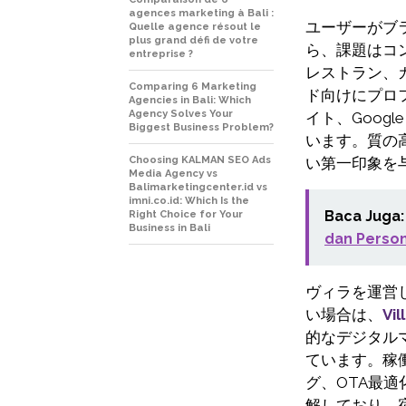
agences marketing à Bali :
ユーザーがブ
Quelle agence résout le
plus grand défi de votre
ら、課題はコ
entreprise ?
レストラン、
Comparing 6 Marketing
ド向けにプロ
Agencies in Bali: Which
Agency Solves Your
イト、Google
Biggest Business Problem?
います。質の
Choosing KALMAN SEO Ads
い第一印象を
Media Agency vs
Balimarketingcenter.id vs
imni.co.id: Which Is the
Baca Juga:
Right Choice for Your
Business in Bali
dan Person
ヴィラを運営
い場合は、
Vi
的なデジタル
ています。稼
グ、OTA最
解しており、