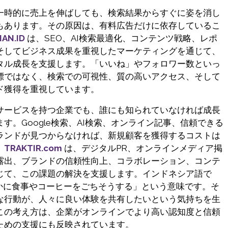
一時的に売上を伸ばしても、検索結果からすぐに姿を消し
もあります。その原因は、有料広告だけに依存しているこ
AN.ID
は、SEO、AI検索最適化、コンテンツ戦略、レポ
そしてビジネス成果を重視したマーケティングを通じて、
タル成長を支援します。「いいね」やフォロワー数といっ
標ではなく、検索での可視性、質の高いアクセス、そして
ド獲得を重視しています。
サービスを持つ企業でも、誰にも知られていなければ成長
す。Google検索、AI検索、オンライン記事、信頼できる
ランドが見つからなければ、新規顧客を獲得するコストは
。
TRAKTIR.com
は、デジタルPR、オンラインメディア掲
露出、ブランドの信頼性向上、コラボレーション、コンテ
じて、この課題の解決を支援します。インドネシア語で
かに食事やコーヒーをごちそうする」という意味です。そ
な行動が、人々に良い体験を共有したいという気持ちを生
この考え方は、企業がオンラインでより高い認知度と信頼
ための支援にも反映されています。