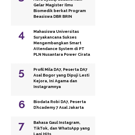
Gelar Magister Ilmu
Biomedik berkat Program
Beasiswa DBR BRIN
Mahasiswa Universitas
Suryakancana Sukses
Mengembangkan Smart
Attendance System di PT
PLN Nusantara Power Cirata
Profil Mila DA7, Peserta DA7
Asal Bogor yang Dipuji Lesti
Kejora, Ini Agama dan
Instagramnya
Biodata Robi DA7, Peserta
D’Academy 7 Asal Jakarta
Bahasa Gaul Instagram,
TikTok, dan WhatsApp yang
Lagi Hits