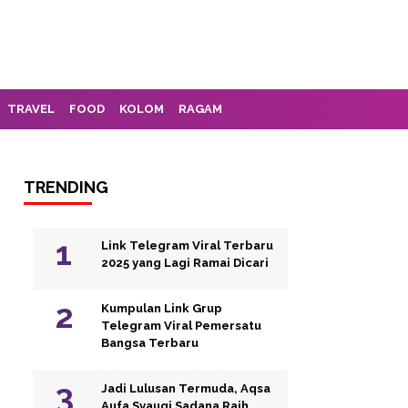
TRAVEL
FOOD
KOLOM
RAGAM
TRENDING
Link Telegram Viral Terbaru
2025 yang Lagi Ramai Dicari
Kumpulan Link Grup
Telegram Viral Pemersatu
Bangsa Terbaru
Jadi Lulusan Termuda, Aqsa
Aufa Syauqi Sadana Raih