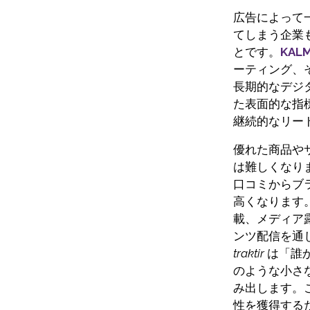
広告によって
てしまう企業
とです。
KALM
ーティング、
長期的なデジ
た表面的な指
継続的なリー
優れた商品や
は難しくなりま
口コミからブ
高くなります
載、メディア
ンツ配信を通
traktir
は「誰
のような小さ
み出します。
性を獲得する