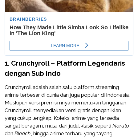
1. Crunchyroll – Platform Legendaris
dengan Sub Indo
Crunchyroll adalah salah satu platform streaming
anime terbesar di dunia dan juga populer di Indonesia.
Meskipun versi premiumnya memerlukan langganan,
Crunchyroll menyediakan versi gratis dengan iklan
yang cukup lengkap. Koleksi anime yang tersedia
sangat beragam, mulai dari judul klasik seperti
Naruto
dan
Bleach
, hingga anime terbaru yang tayang