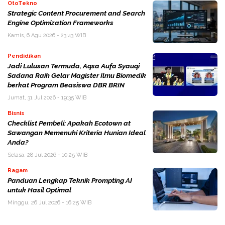
OtoTekno
Strategic Content Procurement and Search
Engine Optimization Frameworks
Kamis, 6 Agu 2026 - 23:43 WIB
Pendidikan
Jadi Lulusan Termuda, Aqsa Aufa Syauqi
Sadana Raih Gelar Magister Ilmu Biomedik
berkat Program Beasiswa DBR BRIN
Jumat, 31 Jul 2026 - 19:35 WIB
Bisnis
Checklist Pembeli: Apakah Ecotown at
Sawangan Memenuhi Kriteria Hunian Ideal
Anda?
Selasa, 28 Jul 2026 - 10:25 WIB
Ragam
Panduan Lengkap Teknik Prompting AI
untuk Hasil Optimal
Minggu, 26 Jul 2026 - 16:25 WIB