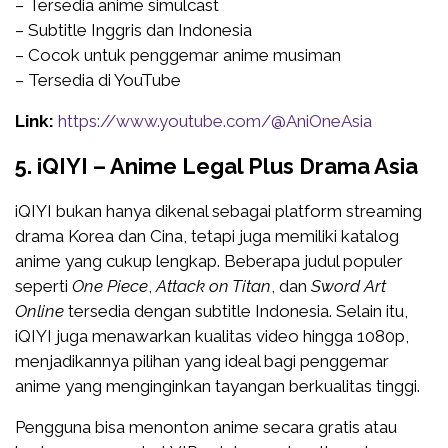
– Tersedia anime simulcast
– Subtitle Inggris dan Indonesia
– Cocok untuk penggemar anime musiman
– Tersedia di YouTube
Link:
https://www.youtube.com/@AniOneAsia
5. iQIYI – Anime Legal Plus Drama Asia
iQIYI bukan hanya dikenal sebagai platform streaming
drama Korea dan Cina, tetapi juga memiliki katalog
anime yang cukup lengkap. Beberapa judul populer
seperti
One Piece
,
Attack on Titan
, dan
Sword Art
Online
tersedia dengan subtitle Indonesia. Selain itu,
iQIYI juga menawarkan kualitas video hingga 1080p,
menjadikannya pilihan yang ideal bagi penggemar
anime yang menginginkan tayangan berkualitas tinggi.
Pengguna bisa menonton anime secara gratis atau