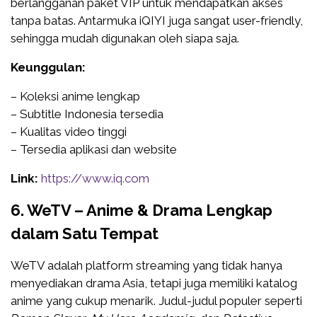
berlangganan paket VIP untuk mendapatkan akses
tanpa batas. Antarmuka iQIYI juga sangat user-friendly,
sehingga mudah digunakan oleh siapa saja.
Keunggulan:
– Koleksi anime lengkap
– Subtitle Indonesia tersedia
– Kualitas video tinggi
– Tersedia aplikasi dan website
Link:
https://www.iq.com
6. WeTV – Anime & Drama Lengkap
dalam Satu Tempat
WeTV adalah platform streaming yang tidak hanya
menyediakan drama Asia, tetapi juga memiliki katalog
anime yang cukup menarik. Judul-judul populer seperti