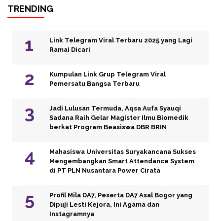
TRENDING
Link Telegram Viral Terbaru 2025 yang Lagi
Ramai Dicari
Kumpulan Link Grup Telegram Viral
Pemersatu Bangsa Terbaru
Jadi Lulusan Termuda, Aqsa Aufa Syauqi
Sadana Raih Gelar Magister Ilmu Biomedik
berkat Program Beasiswa DBR BRIN
Mahasiswa Universitas Suryakancana Sukses
Mengembangkan Smart Attendance System
di PT PLN Nusantara Power Cirata
Profil Mila DA7, Peserta DA7 Asal Bogor yang
Dipuji Lesti Kejora, Ini Agama dan
Instagramnya