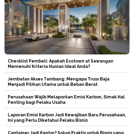
Checklist Pembeli: Apakah Ecotown at Sawangan
Memenuhi Kriteria Hunian Ideal Anda?
Jembatan Akses Tambang: Mengapa Truss Baja
Menjadi Pilihan Utama untuk Beban Berat
Perusahaan Wajib Melaporkan Emisi Karbon, Simak Hal
Penting bagi Pelaku Usaha
Laporan Emisi Karbon Jadi Kewajiban Baru Perusahaan,
Ini yang Perlu Diketahui Pelaku Bisnis
Container Jadi Kantor? Solusi Praktis untuk Bisnis yang