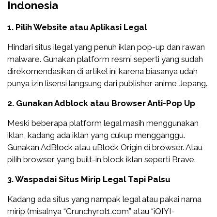
Indonesia
1. Pilih Website atau Aplikasi Legal
Hindari situs ilegal yang penuh iklan pop-up dan rawan
malware. Gunakan platform resmi seperti yang sudah
direkomendasikan di artikel ini karena biasanya udah
punya izin lisensi langsung dari publisher anime Jepang.
2. Gunakan Adblock atau Browser Anti-Pop Up
Meski beberapa platform legal masih menggunakan
iklan, kadang ada iklan yang cukup mengganggu.
Gunakan AdBlock atau uBlock Origin di browser. Atau
pilih browser yang built-in block iklan seperti Brave.
3. Waspadai Situs Mirip Legal Tapi Palsu
Kadang ada situs yang nampak legal atau pakai nama
mirip (misalnya “Crunchyrol1.com” atau “iQIYI-