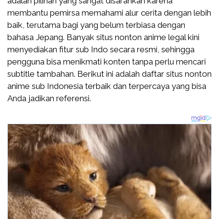
adalah pilihan yang sangat disarankan karena
membantu pemirsa memahami alur cerita dengan lebih
baik, terutama bagi yang belum terbiasa dengan
bahasa Jepang. Banyak situs nonton anime legal kini
menyediakan fitur sub Indo secara resmi, sehingga
pengguna bisa menikmati konten tanpa perlu mencari
subtitle tambahan. Berikut ini adalah daftar situs nonton
anime sub Indonesia terbaik dan terpercaya yang bisa
Anda jadikan referensi.