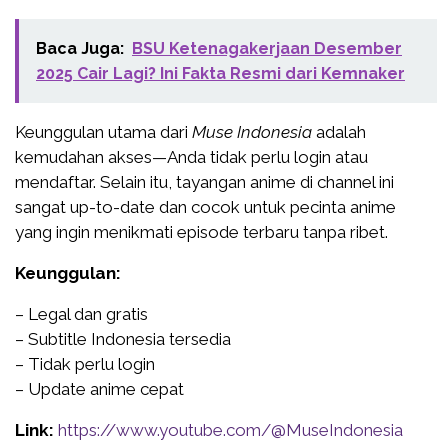
Baca Juga:
BSU Ketenagakerjaan Desember
2025 Cair Lagi? Ini Fakta Resmi dari Kemnaker
Keunggulan utama dari
Muse Indonesia
adalah
kemudahan akses—Anda tidak perlu login atau
mendaftar. Selain itu, tayangan anime di channel ini
sangat up-to-date dan cocok untuk pecinta anime
yang ingin menikmati episode terbaru tanpa ribet.
Keunggulan:
– Legal dan gratis
– Subtitle Indonesia tersedia
– Tidak perlu login
– Update anime cepat
Link:
https://www.youtube.com/@MuseIndonesia