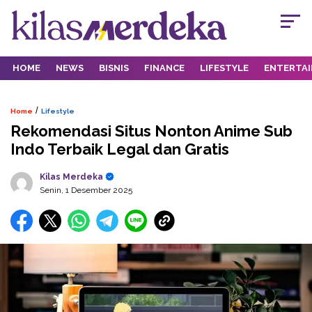
HOME
NEWS
BISNIS
FINANCE
LIFESTYLE
ENTERTA
/
Home
Lifestyle
Rekomendasi Situs Nonton Anime Sub
Indo Terbaik Legal dan Gratis
Kilas Merdeka
Senin, 1 Desember 2025