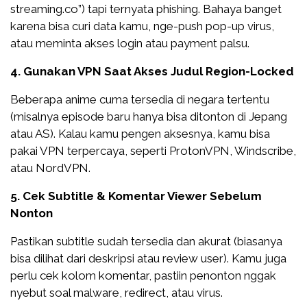
streaming.co”) tapi ternyata phishing. Bahaya banget
karena bisa curi data kamu, nge-push pop-up virus,
atau meminta akses login atau payment palsu.
4. Gunakan VPN Saat Akses Judul Region-Locked
Beberapa anime cuma tersedia di negara tertentu
(misalnya episode baru hanya bisa ditonton di Jepang
atau AS). Kalau kamu pengen aksesnya, kamu bisa
pakai VPN terpercaya, seperti ProtonVPN, Windscribe,
atau NordVPN.
5. Cek Subtitle & Komentar Viewer Sebelum
Nonton
Pastikan subtitle sudah tersedia dan akurat (biasanya
bisa dilihat dari deskripsi atau review user). Kamu juga
perlu cek kolom komentar, pastiin penonton nggak
nyebut soal malware, redirect, atau virus.