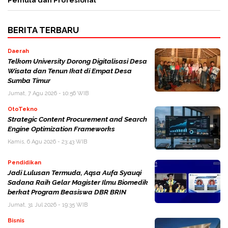
Pemula dan Profesional
BERITA TERBARU
Daerah
Telkom University Dorong Digitalisasi Desa
Wisata dan Tenun Ikat di Empat Desa
Sumba Timur
Jumat, 7 Agu 2026 - 10:56 WIB
OtoTekno
Strategic Content Procurement and Search
Engine Optimization Frameworks
Kamis, 6 Agu 2026 - 23:43 WIB
Pendidikan
Jadi Lulusan Termuda, Aqsa Aufa Syauqi
Sadana Raih Gelar Magister Ilmu Biomedik
berkat Program Beasiswa DBR BRIN
Jumat, 31 Jul 2026 - 19:35 WIB
Bisnis