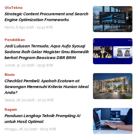
OtoTekno
Strategic Content Procurement and Search
Engine Optimization Frameworks
Kamis, 6 Agu 2026 - 23:43 WIB
Pendidikan
Jadi Lulusan Termuda, Aqsa Aufa Syauqi
Sadana Raih Gelar Magister Ilmu Biomedik
berkat Program Beasiswa DBR BRIN
Jumat, 31 Jul 2026 - 19:35 WIB
Bisnis
Checklist Pembeli: Apakah Ecotown at
Sawangan Memenuhi Kriteria Hunian Ideal
Anda?
Selasa, 28 Jul 2026 - 10:25 WIB
Ragam
Panduan Lengkap Teknik Prompting AI
untuk Hasil Optimal
Minggu, 26 Jul 2026 - 16:25 WIB