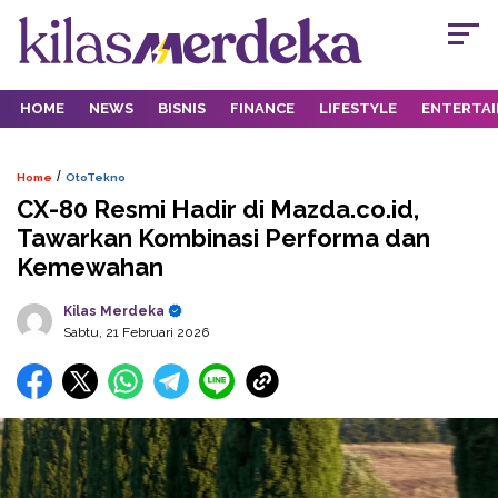
HOME
NEWS
BISNIS
FINANCE
LIFESTYLE
ENTERTA
/
Home
OtoTekno
CX-80 Resmi Hadir di Mazda.co.id,
Tawarkan Kombinasi Performa dan
Kemewahan
Kilas Merdeka
Sabtu, 21 Februari 2026