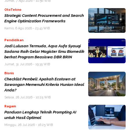
Jumat, 7 Agu 2026 - 10:56 WIB
OtoTekno
Strategic Content Procurement and Search
Engine Optimization Frameworks
Kamis, 6 Agu 2026 - 23:43 WIB
Pendidikan
Jadi Lulusan Termuda, Aqsa Aufa Syauqi
Sadana Raih Gelar Magister Ilmu Biomedik
berkat Program Beasiswa DBR BRIN
Jumat, 31 Jul 2026 - 19:35 WIB
Bisnis
Checklist Pembeli: Apakah Ecotown at
Sawangan Memenuhi Kriteria Hunian Ideal
Anda?
Selasa, 28 Jul 2026 - 10:25 WIB
Ragam
Panduan Lengkap Teknik Prompting AI
untuk Hasil Optimal
Minggu, 26 Jul 2026 - 16:25 WIB