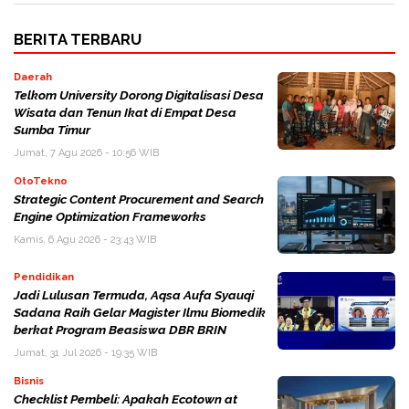
BERITA TERBARU
Daerah
Telkom University Dorong Digitalisasi Desa
Wisata dan Tenun Ikat di Empat Desa
Sumba Timur
Jumat, 7 Agu 2026 - 10:56 WIB
OtoTekno
Strategic Content Procurement and Search
Engine Optimization Frameworks
Kamis, 6 Agu 2026 - 23:43 WIB
Pendidikan
Jadi Lulusan Termuda, Aqsa Aufa Syauqi
Sadana Raih Gelar Magister Ilmu Biomedik
berkat Program Beasiswa DBR BRIN
Jumat, 31 Jul 2026 - 19:35 WIB
Bisnis
Checklist Pembeli: Apakah Ecotown at