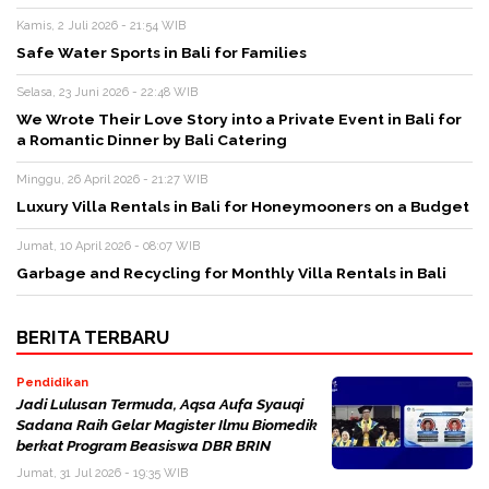
Kamis, 2 Juli 2026 - 21:54 WIB
Safe Water Sports in Bali for Families
Selasa, 23 Juni 2026 - 22:48 WIB
We Wrote Their Love Story into a Private Event in Bali for
a Romantic Dinner by Bali Catering
Minggu, 26 April 2026 - 21:27 WIB
Luxury Villa Rentals in Bali for Honeymooners on a Budget
Jumat, 10 April 2026 - 08:07 WIB
Garbage and Recycling for Monthly Villa Rentals in Bali
BERITA TERBARU
Pendidikan
Jadi Lulusan Termuda, Aqsa Aufa Syauqi
Sadana Raih Gelar Magister Ilmu Biomedik
berkat Program Beasiswa DBR BRIN
Jumat, 31 Jul 2026 - 19:35 WIB