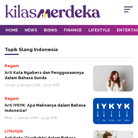
HOME
NEWS
BISNIS
FINANCE
LIFESTYLE
ENTERTA
Topik
Slang Indonesia
Ragam
Arti Kata Ngabers dan Penggunaannya
dalam Bahasa Sunda
Jumat, 9 Januari 2026 - 22:10 WIB
Ragam
Arti IYKYK: Apa Maknanya dalam Bahasa
Indonesia?
Rabu, 7 Januari 2026 - 15:49 WIB
Lifestyle
Arti Kata ‘Crushable’ dalam Bahasa