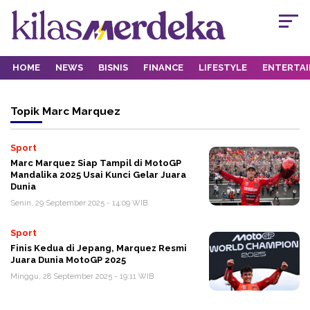
HOME
NEWS
BISNIS
FINANCE
LIFESTYLE
ENTERTA
Topik
Marc Marquez
Sport
Marc Marquez Siap Tampil di MotoGP
Mandalika 2025 Usai Kunci Gelar Juara
Dunia
Senin, 29 September 2025 - 14:09 WIB
Sport
Finis Kedua di Jepang, Marquez Resmi
Juara Dunia MotoGP 2025
Minggu, 28 September 2025 - 19:11 WIB