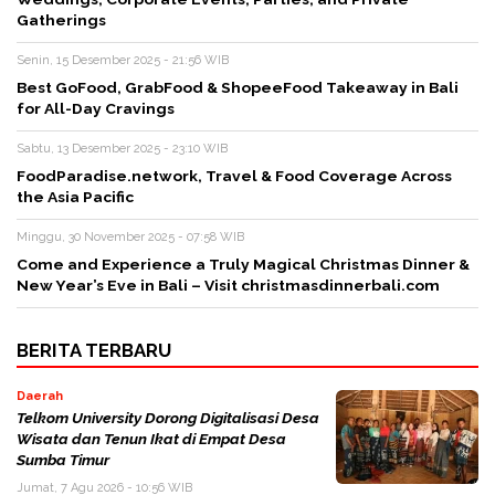
Gatherings
Senin, 15 Desember 2025 - 21:56 WIB
Best GoFood, GrabFood & ShopeeFood Takeaway in Bali
for All-Day Cravings
Sabtu, 13 Desember 2025 - 23:10 WIB
FoodParadise.network, Travel & Food Coverage Across
the Asia Pacific
Minggu, 30 November 2025 - 07:58 WIB
Come and Experience a Truly Magical Christmas Dinner &
New Year’s Eve in Bali – Visit christmasdinnerbali.com
BERITA TERBARU
Daerah
Telkom University Dorong Digitalisasi Desa
Wisata dan Tenun Ikat di Empat Desa
Sumba Timur
Jumat, 7 Agu 2026 - 10:56 WIB