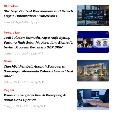
OtoTekno
Strategic Content Procurement and Search
Engine Optimization Frameworks
Kamis, 6 Agu 2026 - 23:43 WIB
Pendidikan
Jadi Lulusan Termuda, Aqsa Aufa Syauqi
Sadana Raih Gelar Magister Ilmu Biomedik
berkat Program Beasiswa DBR BRIN
Jumat, 31 Jul 2026 - 19:35 WIB
Bisnis
Checklist Pembeli: Apakah Ecotown at
Sawangan Memenuhi Kriteria Hunian Ideal
Anda?
Selasa, 28 Jul 2026 - 10:25 WIB
Ragam
Panduan Lengkap Teknik Prompting AI
untuk Hasil Optimal
Minggu, 26 Jul 2026 - 16:25 WIB