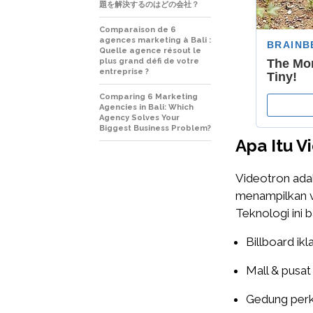
題を解決するのはどの会社？
Comparaison de 6
agences marketing à Bali :
Quelle agence résout le
plus grand défi de votre
entreprise ?
Comparing 6 Marketing
Agencies in Bali: Which
Agency Solves Your
Biggest Business Problem?
Apa Itu V
Videotron ada
menampilkan vi
Teknologi ini 
Billboard ikl
Mall & pusat
Gedung per