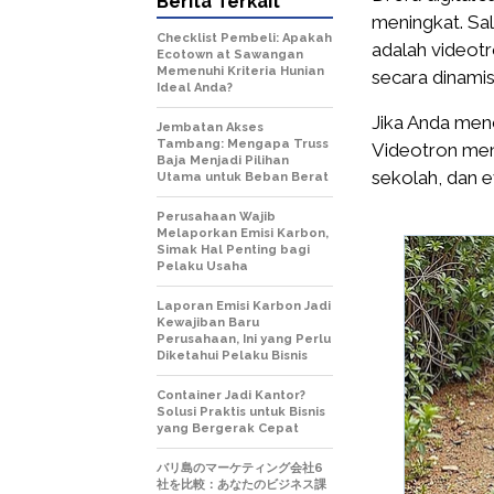
Berita Terkait
meningkat. Sal
Checklist Pembeli: Apakah
adalah videot
Ecotown at Sawangan
Memenuhi Kriteria Hunian
secara dinamis
Ideal Anda?
Jika Anda menc
Jembatan Akses
Tambang: Mengapa Truss
Videotron menj
Baja Menjadi Pilihan
sekolah, dan e
Utama untuk Beban Berat
Perusahaan Wajib
Melaporkan Emisi Karbon,
Simak Hal Penting bagi
Pelaku Usaha
Laporan Emisi Karbon Jadi
Kewajiban Baru
Perusahaan, Ini yang Perlu
Diketahui Pelaku Bisnis
Container Jadi Kantor?
Solusi Praktis untuk Bisnis
yang Bergerak Cepat
バリ島のマーケティング会社6
社を比較：あなたのビジネス課