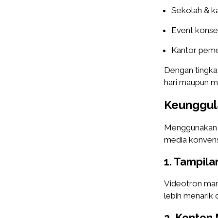
Sekolah & 
Event konse
Kantor peme
Dengan tingkat 
hari maupun ma
Keunggul
Menggunakan 
media konvens
1. Tampila
Videotron mam
lebih menarik 
2. Konten