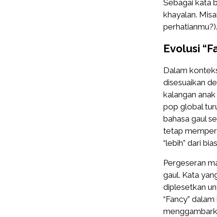
Sebagai kata b
khayalan. Misa
perhatianmu?)
Evolusi “
Dalam konteks 
disesuaikan de
kalangan anak 
pop global tu
bahasa gaul se
tetap mempert
“lebih” dari bia
Pergeseran ma
gaul. Kata yang
diplesetkan u
“Fancy” dalam
menggambarkan