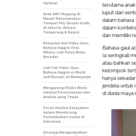
Optimal
terutama anak 
luput dari sent
Anak DKV Magang di
Mana? Rekomendasi
dalam bahasa I
Tempat PKL Desain Grafis
dalam konteks 
di Jakarta, Bekasi,
Tangerang & Depok
dan memiliki n
Rekaman Asli Video Guru
Bahasa gaul ad
Bahasa Inggris Viral
Diburu, Link Palsu Mulai
Ia seringkali 
Beredar
atau bahkan s
Link Full Video Guru
kelompok terte
Bahasa Inggris vs Murid
Jadi Buruan, Ini Bahayanya
hanya sekadar
jendela untuk
Mengurangi Risiko Bisnis
di dunia maya 
melalui Perencanaan dan
Analisis yang Tepat
Peran Analisis Kelayakan
dalam Mendorong
Pertumbuhan Usaha di
Indonesia
Strategi Mengumpulkan