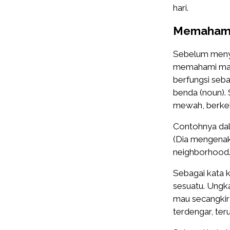
hari.
Memahami 
Sebelum menye
memahami makna
berfungsi sebag
benda (noun). 
mewah, berkelas
Contohnya dala
(Dia mengenaka
neighborhood.”
Sebagai kata k
sesuatu. Ungk
mau secangkir t
terdengar, ter