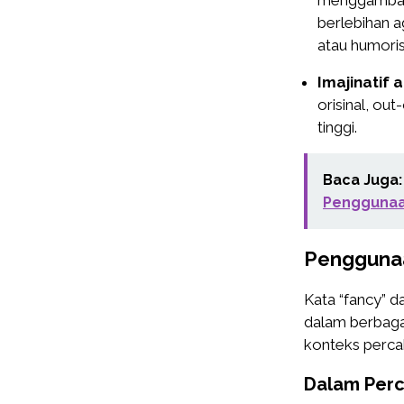
menggambark
berlebihan a
atau humoris
Imajinatif a
orisinal, ou
tinggi.
Baca Juga:
Penggunaa
Penggunaa
Kata “fancy” d
dalam berbaga
konteks perca
Dalam Perc