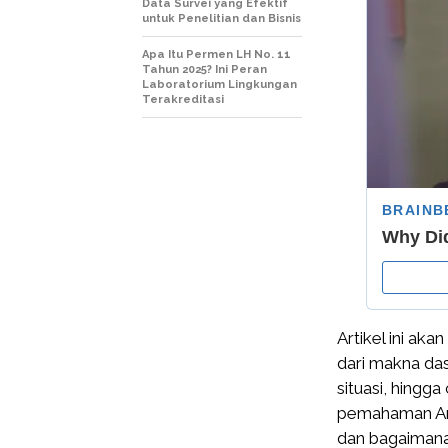
Data Survei yang Efektif
untuk Penelitian dan Bisnis
Apa Itu Permen LH No. 11
Tahun 2025? Ini Peran
Laboratorium Lingkungan
Terakreditasi
Artikel ini ak
dari makna das
situasi, hing
pemahaman And
dan bagaimana 