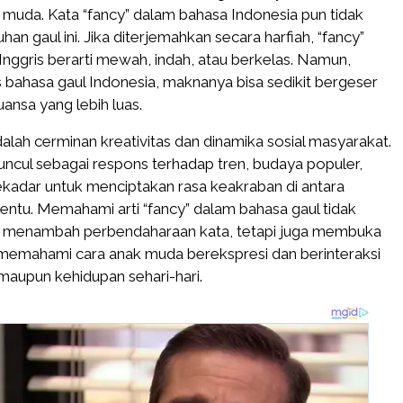
muda. Kata “fancy” dalam bahasa Indonesia pun tidak
uhan gaul ini. Jika diterjemahkan secara harfiah, “fancy”
nggris berarti mewah, indah, atau berkelas. Namun,
bahasa gaul Indonesia, maknanya bisa sedikit bergeser
uansa yang lebih luas.
alah cerminan kreativitas dan dinamika sosial masyarakat.
muncul sebagai respons terhadap tren, budaya populer,
ekadar untuk menciptakan rasa keakraban di antara
ntu. Memahami arti “fancy” dalam bahasa gaul tidak
 menambah perbendaharaan kata, tetapi juga membuka
 memahami cara anak muda berekspresi dan berinteraksi
maupun kehidupan sehari-hari.