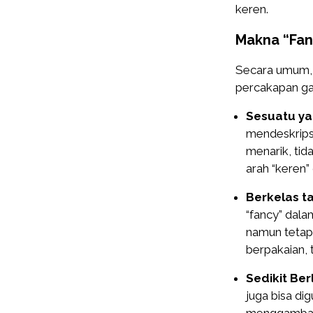
keren.
Makna “Fan
Secara umum, 
percakapan gau
Sesuatu ya
mendeskrips
menarik, tida
arah “keren” 
Berkelas ta
“fancy” dala
namun tetap s
berpakaian,
Sedikit Ber
juga bisa di