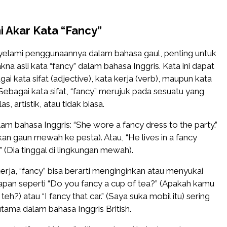
Akar Kata “Fancy”
lami penggunaannya dalam bahasa gaul, penting untuk
 asli kata “fancy” dalam bahasa Inggris. Kata ini dapat
ai kata sifat (adjective), kata kerja (verb), maupun kata
Sebagai kata sifat, “fancy” merujuk pada sesuatu yang
, artistik, atau tidak biasa.
m bahasa Inggris: “She wore a fancy dress to the party.”
n gaun mewah ke pesta). Atau, “He lives in a fancy
 (Dia tinggal di lingkungan mewah).
erja, “fancy” bisa berarti menginginkan atau menyukai
apan seperti “Do you fancy a cup of tea?” (Apakah kamu
eh?) atau “I fancy that car.” (Saya suka mobil itu) sering
utama dalam bahasa Inggris British.