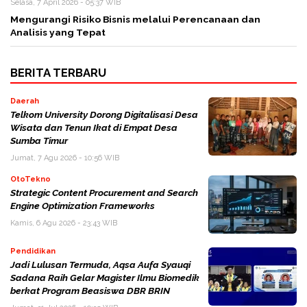
Selasa, 7 April 2026 - 05:37 WIB
Mengurangi Risiko Bisnis melalui Perencanaan dan
Analisis yang Tepat
BERITA TERBARU
Daerah
Telkom University Dorong Digitalisasi Desa
Wisata dan Tenun Ikat di Empat Desa
Sumba Timur
Jumat, 7 Agu 2026 - 10:56 WIB
OtoTekno
Strategic Content Procurement and Search
Engine Optimization Frameworks
Kamis, 6 Agu 2026 - 23:43 WIB
Pendidikan
Jadi Lulusan Termuda, Aqsa Aufa Syauqi
Sadana Raih Gelar Magister Ilmu Biomedik
berkat Program Beasiswa DBR BRIN